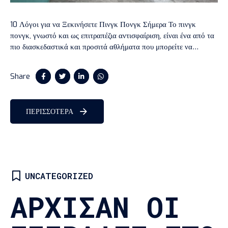
10 Λόγοι για να Ξεκινήσετε Πινγκ Πονγκ Σήμερα Το πινγκ
πονγκ, γνωστό και ως επιτραπέζια αντισφαίριση, είναι ένα από τα
πιο διασκεδαστικά και προσιτά αθλήματα που μπορείτε να
ξεκινήσετε. Είτε είστε αρχάριοι είτε έχετε κάποια εμπειρία, το
πινγκ πονγκ προσφέρει πολλά οφέλη για την υγεία και την ευεξία
Share
σας. Ακολουθούν δέκα λόγοι για τους οποίους...
ΠΕΡΙΣΣΟΤΕΡΑ
UNCATEGORIZED
ΑΡΧΙΣΑΝ ΟΙ