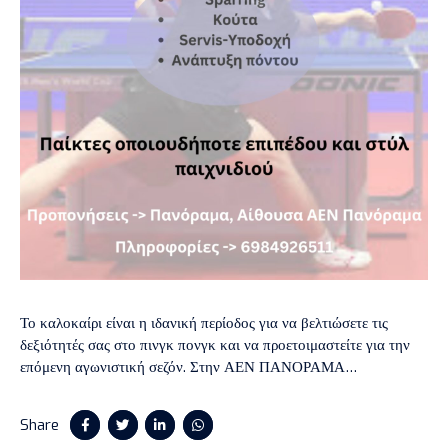
Το καλοκαίρι είναι η ιδανική περίοδος για να βελτιώσετε τις
δεξιότητές σας στο πινγκ πονγκ και να προετοιμαστείτε για την
επόμενη αγωνιστική σεζόν. Στην ΑΕΝ ΠΑΝΟΡΑΜΑ
προσφέρουμε ειδικά προγράμματα personal training που είναι
σχεδιασμένα για να καλύψουν τις ανάγκες παικτών οποιουδήποτε
Share
επιπέδου και στυλ παιχνιδιού. Ανακαλύψτε πώς μπορείτε να