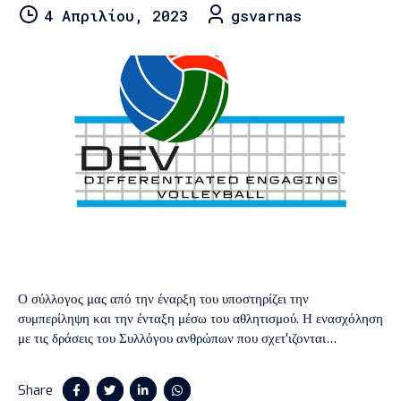
4 Απριλίου, 2023
gsvarnas
Ο σύλλογος μας από την έναρξη του υποστηρίζει την
συμπερίληψη και την ένταξη μέσω του αθλητισμού. Η ενασχόληση
με τις δράσεις του Συλλόγου ανθρώπων που σχετ'ιζονται
επαγγελματικά με τον κλάδο της αναπηρία ήταν αυτή που
πυροδότησε την δημιουργία επιπλέον τμημάτων που θα άνοιγε την
Share
πόρτα του αθλητισμού και σε άτομα με αναπηρία.