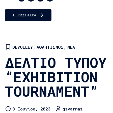
Γυμνασίου/Λυκείου Ενηλίκων Πληροφορίες: 6984926511,
6979110177
ΠΕΡΙΣΣΟΤΕΡΑ
DEVOLLEY
,
ΑΘΛΗΤΙΣΜΌΣ
,
ΝΈΑ
ΔΕΛΤΙΟ ΤΥΠΟΥ
“EXHIBITION
TOURNAMENT”
8 Ιουνίου, 2023
gsvarnas