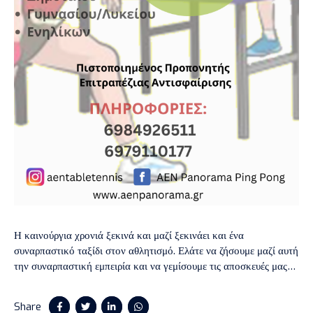
Η καινούργια χρονιά ξεκινά και μαζί ξεκινάει και ένα
συναρπαστικό ταξίδι στον αθλητισμό. Ελάτε να ζήσουμε μαζί αυτή
την συναρπαστική εμπειρία και να γεμίσουμε τις αποσκευές μας
με αναμνήσεις και αθλητική εμπειρία. Οι εγγραφές των τμημάτων
της Επιτραπέζιας Αντισφαίρισης ξεκίνησαν. Έναρξη προπονήσεων
Share
18/9, Λύκειο Πανοράματος, Πίνδου 2. Τμήματα: Δημοτικού