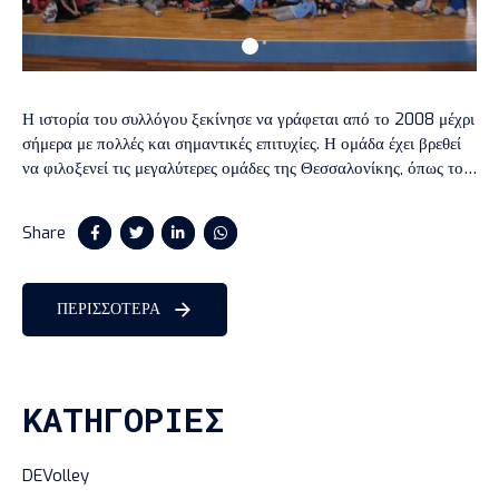
Η ιστορία του συλλόγου ξεκίνησε να γράφεται από το 2008 μέχρι
σήμερα με πολλές και σημαντικές επιτυχίες. Η ομάδα έχει βρεθεί
να φιλοξενεί τις μεγαλύτερες ομάδες της Θεσσαλονίκης, όπως τον
Ηρακλή στους 16 του κυπέλλου Ελλάδος Ανδρών, τον ΠΑΟΚ
στους 8 του κυπέλου Ελλάδος αλλά και τον Άρη με συμμετοχές σε
Share
υψηλά πρωταθλήματα.
ΠΕΡΙΣΣΟΤΕΡΑ
KΑΤΗΓΟΡΊΕΣ
DEVolley