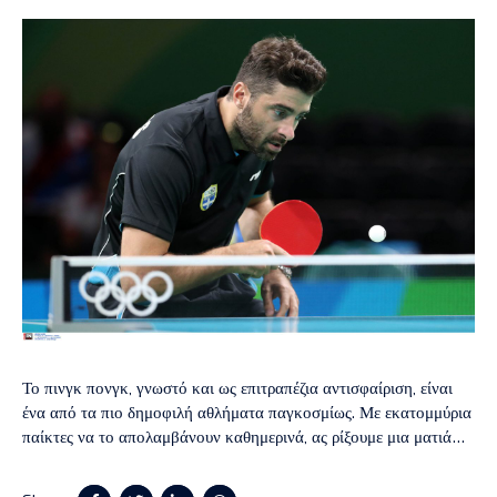
Το πινγκ πονγκ, γνωστό και ως επιτραπέζια αντισφαίριση, είναι
ένα από τα πιο δημοφιλή αθλήματα παγκοσμίως. Με εκατομμύρια
παίκτες να το απολαμβάνουν καθημερινά, ας ρίξουμε μια ματιά
στην ιστορία του και πώς εξελίχθηκε από ένα απλό παιχνίδι σε
ένα διεθνές άθλημα. Οι Αρχές του Πινγκ Πονγκ Η ιστορία του