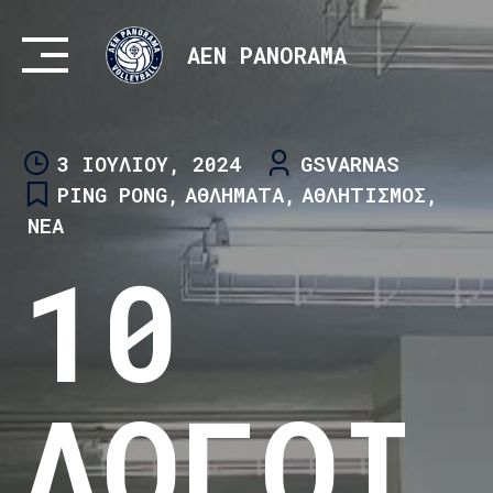
Skip
to
AEN PANORAMA
content
3 ΙΟΥΛΊΟΥ, 2024
GSVARNAS
PING PONG
,
ΑΘΛΉΜΑΤΑ
,
ΑΘΛΗΤΙΣΜΌΣ
,
ΝΈΑ
10
ΛΌΓΟΙ