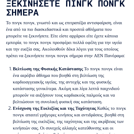
ΞΕΚΙΝΉΣΕΤΕ ΠΙΝΓΚ ΠΟΝΓΚ
ΣΉΜΕΡΑ
Το πινγκ πονγκ, γνωστό και ως επιτραπέζια αντισφαίριση, είναι
ένα από τα πιο διασκεδαστικά και προσιτά αθλήματα που
μπορείτε να ξεκινήσετε. Είτε είστε αρχάριοι είτε έχετε κάποια
εμπειρία, το πινγκ πονγκ προσφέρει πολλά οφέλη για την υγεία
και την ευεξία σας. Ακολουθούν δέκα λόγοι για τους οποίους
πρέπει να ξεκινήσετε πινγκ πονγκ σήμερα στην ΑΕΝ Πανόραμα:
Βελτίωση της Φυσικής Κατάστασης
Το πινγκ πονγκ είναι
ένα αερόβιο άθλημα που βοηθά στη βελτίωση της
καρδιοαγγειακής υγείας, της αντοχής και της φυσικής
κατάστασης γενικότερα. Ακόμη και λίγα λεπτά παιχνιδιού
μπορούν να αυξήσουν τους καρδιακούς παλμούς και να
βελτιώσουν τη συνολική φυσική σας κατάσταση.
Ενίσχυση της Ευελιξίας και της Ταχύτητας
Καθώς το πινγκ
πονγκ απαιτεί γρήγορες κινήσεις και αντιδράσεις, βοηθά στη
βελτίωση της ευελιξίας, της ταχύτητας και της ακρίβειας των
κινήσεών σας. Οι συνεχείς αλλαγές κατεύθυνσης και οι