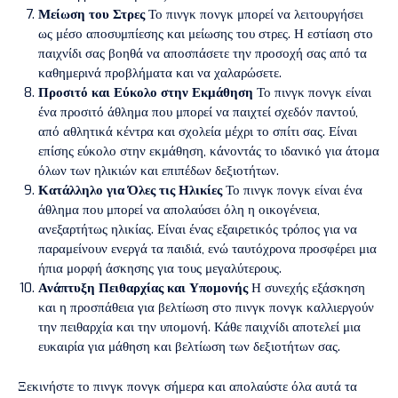
Μείωση του Στρες
Το πινγκ πονγκ μπορεί να λειτουργήσει
ως μέσο αποσυμπίεσης και μείωσης του στρες. Η εστίαση στο
παιχνίδι σας βοηθά να αποσπάσετε την προσοχή σας από τα
καθημερινά προβλήματα και να χαλαρώσετε.
Προσιτό και Εύκολο στην Εκμάθηση
Το πινγκ πονγκ είναι
ένα προσιτό άθλημα που μπορεί να παιχτεί σχεδόν παντού,
από αθλητικά κέντρα και σχολεία μέχρι το σπίτι σας. Είναι
επίσης εύκολο στην εκμάθηση, κάνοντάς το ιδανικό για άτομα
όλων των ηλικιών και επιπέδων δεξιοτήτων.
Κατάλληλο για Όλες τις Ηλικίες
Το πινγκ πονγκ είναι ένα
άθλημα που μπορεί να απολαύσει όλη η οικογένεια,
ανεξαρτήτως ηλικίας. Είναι ένας εξαιρετικός τρόπος για να
παραμείνουν ενεργά τα παιδιά, ενώ ταυτόχρονα προσφέρει μια
ήπια μορφή άσκησης για τους μεγαλύτερους.
Ανάπτυξη Πειθαρχίας και Υπομονής
Η συνεχής εξάσκηση
και η προσπάθεια για βελτίωση στο πινγκ πονγκ καλλιεργούν
την πειθαρχία και την υπομονή. Κάθε παιχνίδι αποτελεί μια
ευκαιρία για μάθηση και βελτίωση των δεξιοτήτων σας.
Ξεκινήστε το πινγκ πονγκ σήμερα και απολαύστε όλα αυτά τα