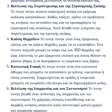
γρήγορες αντιδράσεις βελτιώνουν τα αντανακλαστικά σας.
Βελτίωση της Συγκέντρωσης και της Στρατηγικής Σκέψης
Το πινγκ πονγκ απαιτεί στρατηγική σκέψη και γρήγορη
ανάλυση καταστάσεων. Καθώς παίζετε, πρέπει να προβλέπετε
τις κινήσεις του αντιπάλου σας και να προσαρμόζετε τη
στρατηγική σας αναλόγως. Αυτό βοηθά στην ενίσχυση της
συγκέντρωσης και της κριτικής σκέψης.
Καύση Θερμίδων
Το πινγκ πονγκ είναι ένας εξαιρετικός
τρόπος για να κάψετε θερμίδες χωρίς να το καταλάβετε. Ένα
έντονο παιχνίδι μπορεί να κάψει έως και 300 θερμίδες την
ώρα, κάνοντάς το μια εξαιρετική επιλογή για όσους θέλουν να
χάσουν βάρος ή να διατηρήσουν το σωματικό τους βάρος.
Κοινωνική Επαφή
Το πινγκ πονγκ είναι ένα κοινωνικό
άθλημα που μπορείτε να απολαύσετε με φίλους, οικογένεια ή
νέους γνωστούς. Συμμετέχοντας σε ομάδες ή τουρνουά,
μπορείτε να γνωρίσετε νέα άτομα και να δημιουργήσετε φιλίες.
Βελτίωση της Ισορροπίας και του Συντονισμού
Το πινγκ
πονγκ βοηθά στην ανάπτυξη της ισορροπίας και του
συντονισμού. Οι γρήγορες αλλαγές κατεύθυνσης και οι
ακριβείς κινήσεις απαιτούν καλό συντονισμό ματιού-χεριού
και ισορροπία σώματος.