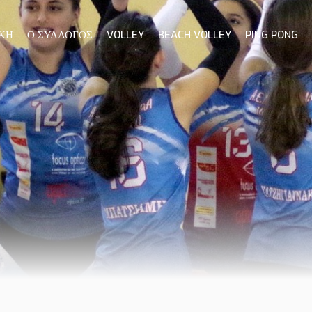
ΚΗ
Ο ΣΥΛΛΟΓΟΣ
VOLLEY
BEACH VOLLEY
PING PONG