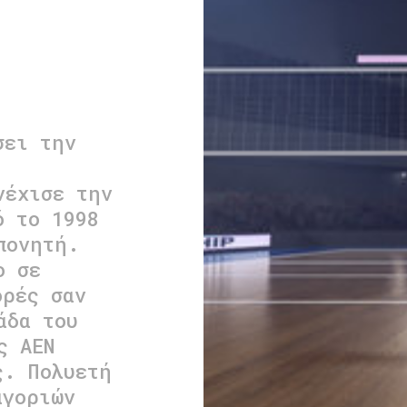
σει την
νέχισε την
ό το 1998
πονητή.
ο σε
ορές σαν
άδα του
ς ΑΕΝ
ς. Πολυετή
αγοριών